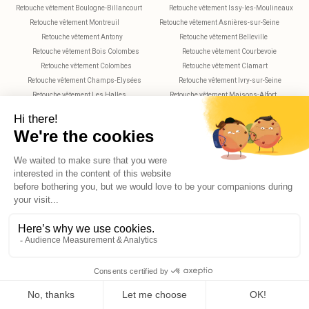
Retouche vêtement Boulogne-Billancourt
Retouche vêtement Issy-les-Moulineaux
Retouche vêtement Montreuil
Retouche vêtement Asnières-sur-Seine
Retouche vêtement Antony
Retouche vêtement Belleville
Retouche vêtement Bois Colombes
Retouche vêtement Courbevoie
Retouche vêtement Colombes
Retouche vêtement Clamart
Retouche vêtement Champs-Elysées
Retouche vêtement Ivry-sur-Seine
Retouche vêtement Les Halles
Retouche vêtement Maisons-Alfort
Retouche vêtement Montparnasse
Retouche vêtement Nanterre
Retouche vêtement Plaisance
Retouche vêtement Saint-Maur-des-Fossés
Retouche vêtement Rueil-Malmaison
Retouche vêtement Rochechouart
Retouche vêtement Vitry-sur-Seine
Retouche vêtement Villejuif
Retouche vêtement Versailles
X
Hello, do you have any questions?
© 2026 Reekom. All Rights Reserved.
Legal notices
Privacy Policy