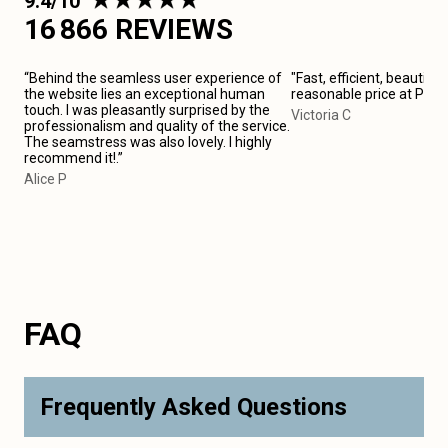
9.4/10
16 866 REVIEWS
“Behind the seamless user experience of
"Fast, efficient, beautiful
the website lies an exceptional human
reasonable price at Pari
touch. I was pleasantly surprised by the
Victoria C
professionalism and quality of the service.
The seamstress was also lovely. I highly
recommend it!.”
Alice P
FAQ
Frequently Asked Questions