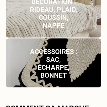
DÉCORATION :
RIDEAU, PLAID,
COUSSIN,
NAPPE
ACCESSOIRES :
SAC,
ÉCHARPE,
BONNET