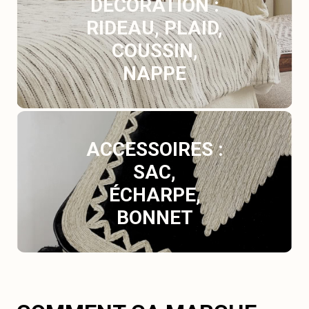
DÉCORATION :
RIDEAU, PLAID,
COUSSIN,
NAPPE
ACCESSOIRES :
SAC,
ÉCHARPE,
BONNET