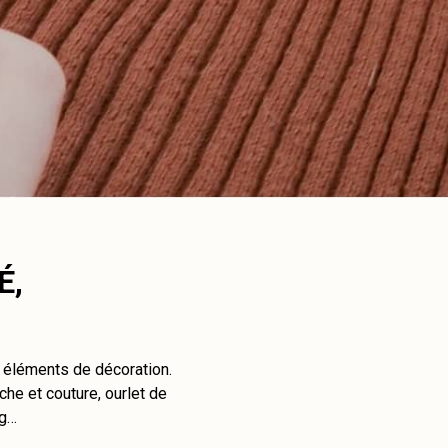
É,
t éléments de décoration.
che et couture, ourlet de
ng…