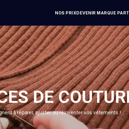
NOS PRIX
DEVENIR MARQUE PART
CES DE COUTURE
ent à réparer, ajuster ou réinventer vos vêtements !