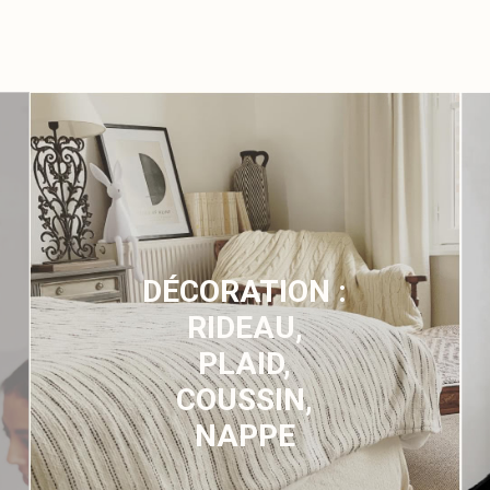
DÉCORATION :
RIDEAU,
PLAID,
COUSSIN,
NAPPE