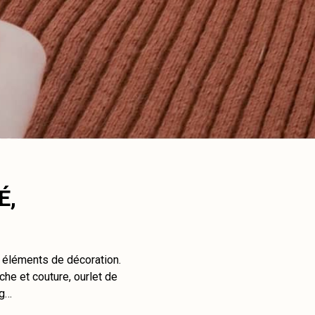
É,
t éléments de décoration.
che et couture, ourlet de
ng…