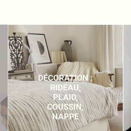
DÉCORATION :
RIDEAU,
PLAID,
COUSSIN,
NAPPE