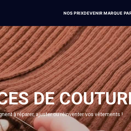
NOS PRIX
DEVENIR MARQUE PA
CES DE COUTUR
ent à réparer, ajuster ou réinventer vos vêtements !