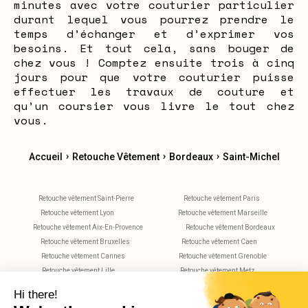
minutes avec votre couturier particulier
durant lequel vous pourrez prendre le
temps d’échanger et d’exprimer vos
besoins. Et tout cela, sans bouger de
chez vous ! Comptez ensuite trois à cinq
jours pour que votre couturier puisse
effectuer les travaux de couture et
qu’un coursier vous livre le tout chez
vous.
›
›
›
Accueil
Retouche Vêtement
Bordeaux
Saint-Michel
Retouche vêtement Saint-Pierre
Retouche vêtement Paris
Retouche vêtement Lyon
Retouche vêtement Marseille
Retouche vêtement Aix-En-Provence
Retouche vêtement Bordeaux
Retouche vêtement Bruxelles
Retouche vêtement Caen
Retouche vêtement Cannes
Retouche vêtement Grenoble
Retouche vêtement Lille
Retouche vêtement Metz
Retouche vêtement Montpellier
Retouche vêtement Nantes
Retouche vêtement Nice
Retouche vêtement Nimes