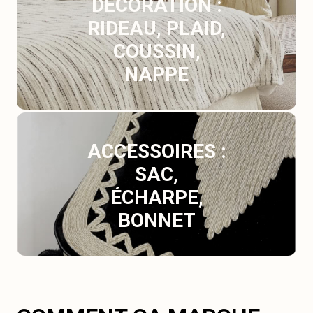
DÉCORATION :
RIDEAU, PLAID,
COUSSIN,
NAPPE
ACCESSOIRES :
SAC,
ÉCHARPE,
BONNET