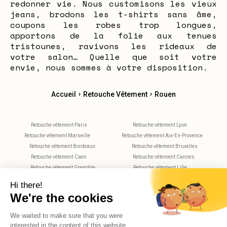
redonner vie. Nous customisons les vieux
jeans, brodons les t-shirts sans âme,
coupons les robes trop longues,
apportons de la folie aux tenues
tristounes, ravivons les rideaux de
votre salon… Quelle que soit votre
envie, nous sommes à votre disposition.
›
›
Accueil
Retouche Vêtement
Rouen
Retouche vêtement Paris
Retouche vêtement Lyon
Retouche vêtement Marseille
Retouche vêtement Aix-En-Provence
Retouche vêtement Bordeaux
Retouche vêtement Bruxelles
Retouche vêtement Caen
Retouche vêtement Cannes
Retouche vêtement Grenoble
Retouche vêtement Lille
Retouche vêtement Metz
Retouche vêtement Montpellier
Retouche vêtement Nantes
Retouche vêtement Nice
Retouche vêtement Nimes
Retouche vêtement Rennes
Retouche vêtement Strasbourg
Retouche vêtement Toulouse
Retouche vêtement Tours