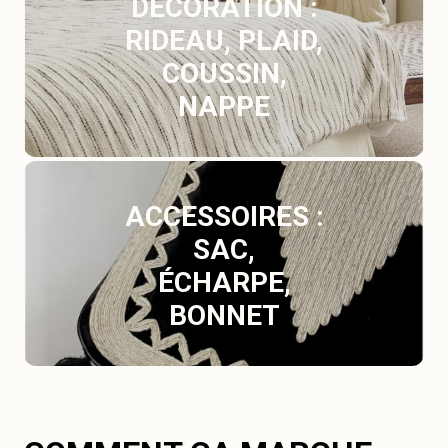
DÉCORATION :
RIDEAU, PLAID,
COUSSIN,
NAPPE
ACCESSOIRES :
SAC,
ÉCHARPE,
BONNET