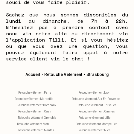
souci de vous faire plaisir.
Sachez que nous sommes disponibles du
lundi au dimanche, de 7h à 22h.
N’hésitez pas à prendre contact avec
nous via notre site ou directement via
l’application Tilli. Et si vous hésitez
ou que vous avez une question, vous
pouvez également faire appel à notre
service client via le chat !
›
›
Accueil
Retouche Vêtement
Strasbourg
Retouche vêtement Paris
Retouche vêtement Lyon
Retouche vêtement Marseille
Retouche vêtement Aix-En-Provence
Retouche vêtement Bordeaux
Retouche vêtement Bruxelles
Retouche vêtement Caen
Retouche vêtement Cannes
Retouche vêtement Grenoble
Retouche vêtement Lille
Retouche vêtement Metz
Retouche vêtement Montpellier
Retouche vêtement Nantes
Retouche vêtement Nice