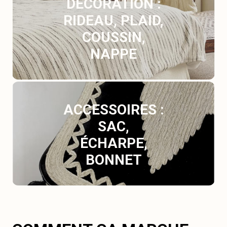
DÉCORATION :
RIDEAU, PLAID,
COUSSIN,
NAPPE
ACCESSOIRES :
SAC,
ÉCHARPE,
BONNET