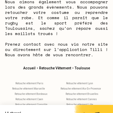
Nous aimons également vous accompagner
lors des grands évènements. Nous pouvons
retoucher votre costume ou reprendre
votre robe. Et comme il paraît que le
rugby est le sport préféré des
Toulousains, sachez qu’on répare aussi
les maillots troués !
Prenez contact avec nous via notre site
ou directement sur l’application Tilli !
Nous avons hâte de vous rencontrer.
›
›
Accueil
Retouche Vêtement
Toulouse
Retouche vêtement Paris
Retouche vêtement Lyon
Retouche vêtement Marseille
Retouche vêtement Aix-En-Provence
Retouche vêtement Bordeaux
Retouche vêtement Bruxelles
Retouche vêtement Caen
Retouche vêtement Cannes
Retouche vêtement Grenoble
Retouche vêtement Lille
Retouche vêtement Metz
Retouche vêtement Montpellier