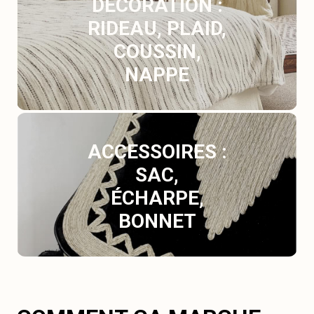
DÉCORATION :
RIDEAU, PLAID,
COUSSIN,
NAPPE
ACCESSOIRES :
SAC,
ÉCHARPE,
BONNET