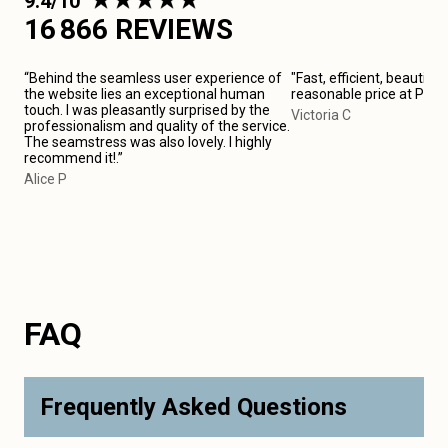
9.4/10
16 866 REVIEWS
“Behind the seamless user experience of
"Fast, efficient, beautiful
the website lies an exceptional human
reasonable price at Pari
touch. I was pleasantly surprised by the
Victoria C
professionalism and quality of the service.
The seamstress was also lovely. I highly
recommend it!.”
Alice P
FAQ
Frequently Asked Questions