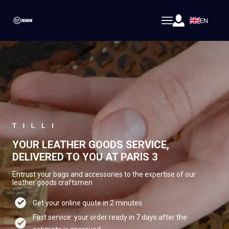
EN
YOUR LEATHER GOODS SERVICE,
DELIVERED TO YOU AT PARIS 3
Entrust your bags and accessories to the expertise of our
leather goods craftsmen
Get your online quote in 2 minutes
Fast service: your order ready in 7 days after the