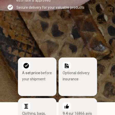
estimate is approved
Secure delivery for your valuable products
A
set price
before
Optional delivery
your shipment
insurance
Clothing, bags,
9.4
sur 16866 avis