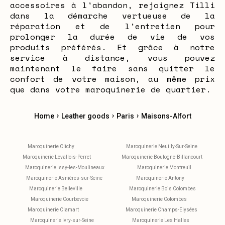
accessoires à l'abandon, rejoignez Tilli
dans la démarche vertueuse de la
réparation et de l'entretien pour
prolonger la durée de vie de vos
produits préférés. Et grâce à notre
service à distance, vous pouvez
maintenant le faire sans quitter le
confort de votre maison, au même prix
que dans votre maroquinerie de quartier.
›
›
›
Home
Leather goods
Paris
Maisons-Alfort
Maroquinerie Clichy
Maroquinerie Neuilly-Sur-Seine
Maroquinerie Levallois-Perret
Maroquinerie Boulogne-Billancourt
Maroquinerie Issy-les-Moulineaux
Maroquinerie Montreuil
Maroquinerie Asnières-sur-Seine
Maroquinerie Antony
Maroquinerie Belleville
Maroquinerie Bois Colombes
Maroquinerie Courbevoie
Maroquinerie Colombes
Maroquinerie Clamart
Maroquinerie Champs-Elysées
Maroquinerie Ivry-sur-Seine
Maroquinerie Les Halles