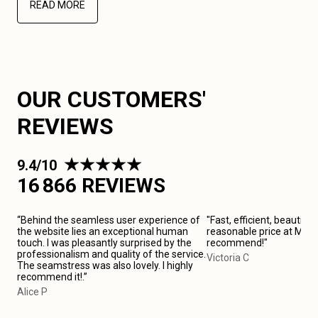
READ MORE
OUR CUSTOMERS'
REVIEWS
9.4/10
16 866 REVIEWS
“Behind the seamless user experience of
"Fast, efficient, beautiful
the website lies an exceptional human
reasonable price at Maiso
touch. I was pleasantly surprised by the
recommend!"
professionalism and quality of the service.
Victoria C
The seamstress was also lovely. I highly
recommend it!.”
Alice P