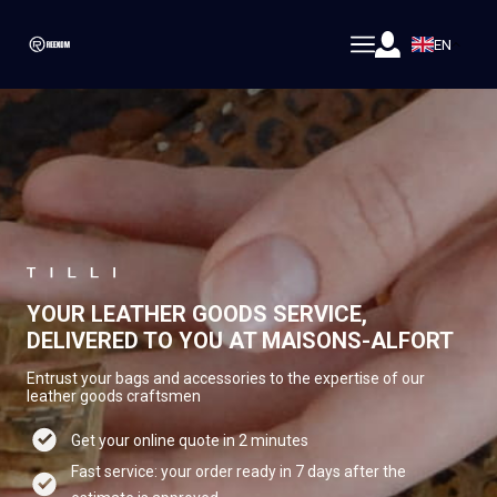
EN
YOUR LEATHER GOODS SERVICE,
DELIVERED TO YOU AT MAISONS-ALFORT
Entrust your bags and accessories to the expertise of our
leather goods craftsmen
Get your online quote in 2 minutes
Fast service: your order ready in 7 days after the