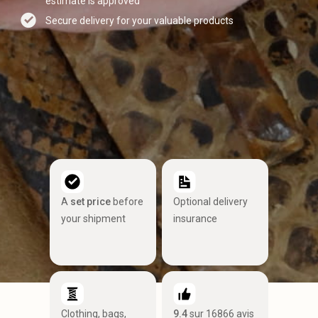
estimate is approved
Secure delivery for your valuable products
A
set price
before
Optional delivery
your shipment
insurance
Clothing, bags,
9.4
sur 16866 avis