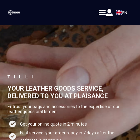
EN
YOUR LEATHER GOODS SERVICE,
DELIVERED TO YOU AT PLAISANCE
Entrust your bags and accessories to the expertise of our
leather goods craftsmen
Get your online quote in 2 minutes
Fast service: your order ready in 7 days after the