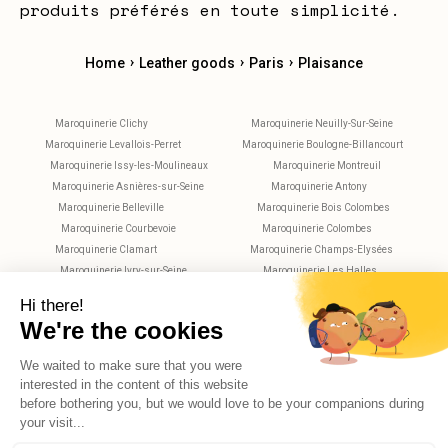
produits préférés en toute simplicité.
›
›
›
Home
Leather goods
Paris
Plaisance
Maroquinerie Clichy
Maroquinerie Neuilly-Sur-Seine
Maroquinerie Levallois-Perret
Maroquinerie Boulogne-Billancourt
Maroquinerie Issy-les-Moulineaux
Maroquinerie Montreuil
Maroquinerie Asnières-sur-Seine
Maroquinerie Antony
Maroquinerie Belleville
Maroquinerie Bois Colombes
Maroquinerie Courbevoie
Maroquinerie Colombes
Maroquinerie Clamart
Maroquinerie Champs-Elysées
Maroquinerie Ivry-sur-Seine
Maroquinerie Les Halles
Maroquinerie Maisons-Alfort
Maroquinerie Montparnasse
Maroquinerie Nanterre
Maroquinerie Saint-Maur-des-Fossés
Maroquinerie Rueil-Malmaison
Maroquinerie Rochechouart
Maroquinerie Vitry-sur-Seine
Maroquinerie Villejuif
Maroquinerie Versailles
X