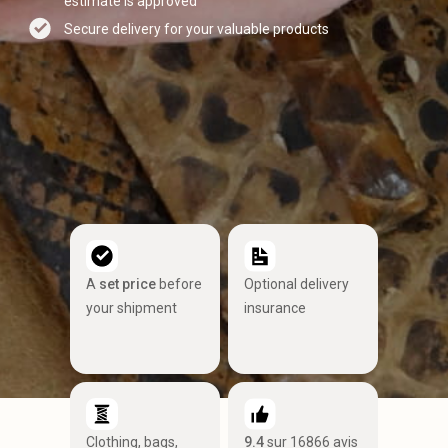
estimate is approved
Secure delivery for your valuable products
A
set price
before
Optional delivery
your shipment
insurance
Clothing, bags,
9.4
sur 16866 avis