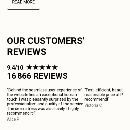
READ MORE
OUR CUSTOMERS'
REVIEWS
9.4/10
16 866 REVIEWS
“Behind the seamless user experience of
"Fast, efficient, beautiful
the website lies an exceptional human
reasonable price at Plais
touch. I was pleasantly surprised by the
recommend!"
professionalism and quality of the service.
Victoria C
The seamstress was also lovely. I highly
recommend it!.”
Alice P