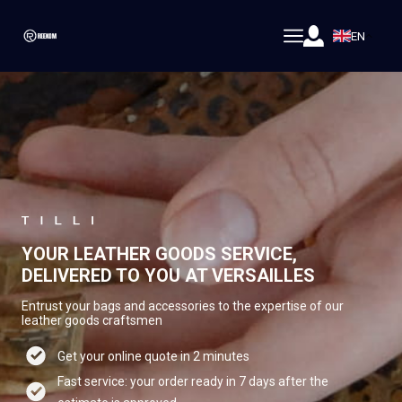
EN
YOUR LEATHER GOODS SERVICE,
DELIVERED TO YOU AT VERSAILLES
Entrust your bags and accessories to the expertise of our
leather goods craftsmen
Get your online quote in 2 minutes
Fast service: your order ready in 7 days after the