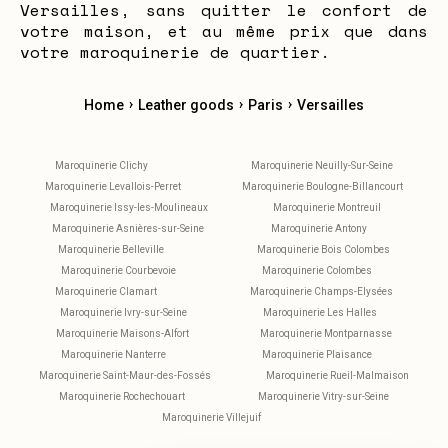
Versailles, sans quitter le confort de
votre maison, et au même prix que dans
votre maroquinerie de quartier.
›
›
›
Home
Leather goods
Paris
Versailles
Maroquinerie Clichy
Maroquinerie Neuilly-Sur-Seine
Maroquinerie Levallois-Perret
Maroquinerie Boulogne-Billancourt
Maroquinerie Issy-les-Moulineaux
Maroquinerie Montreuil
Maroquinerie Asnières-sur-Seine
Maroquinerie Antony
Maroquinerie Belleville
Maroquinerie Bois Colombes
Maroquinerie Courbevoie
Maroquinerie Colombes
Maroquinerie Clamart
Maroquinerie Champs-Elysées
Maroquinerie Ivry-sur-Seine
Maroquinerie Les Halles
Maroquinerie Maisons-Alfort
Maroquinerie Montparnasse
Maroquinerie Nanterre
Maroquinerie Plaisance
Maroquinerie Saint-Maur-des-Fossés
Maroquinerie Rueil-Malmaison
Maroquinerie Rochechouart
Maroquinerie Vitry-sur-Seine
Maroquinerie Villejuif