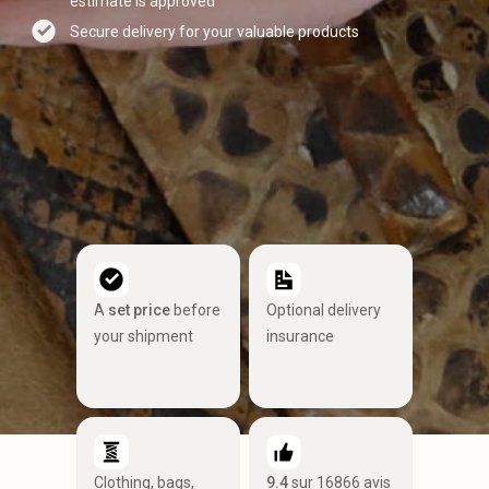
estimate is approved
Secure delivery for your valuable products
A
set price
before
Optional delivery
your shipment
insurance
Clothing, bags,
9.4
sur 16866 avis