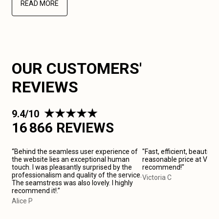
READ MORE
OUR CUSTOMERS'
REVIEWS
9.4/10
16 866 REVIEWS
“Behind the seamless user experience of
"Fast, efficient, beautiful
the website lies an exceptional human
reasonable price at Versai
touch. I was pleasantly surprised by the
recommend!"
professionalism and quality of the service.
Victoria C
The seamstress was also lovely. I highly
recommend it!.”
Alice P