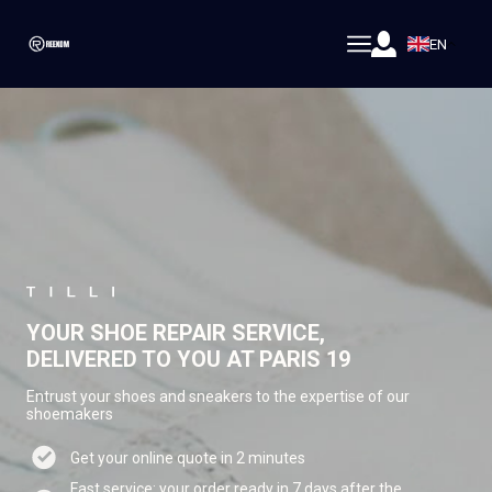
EN
YOUR SHOE REPAIR SERVICE,
DELIVERED TO YOU AT PARIS 19
Entrust your shoes and sneakers to the expertise of our
shoemakers
Get your online quote in 2 minutes
Fast service: your order ready in 7 days after the