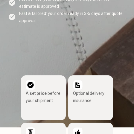
estimate is approved
Fast & tailored: your order ready in 3-5 days after quote
approval
A
set price
before
Optional delivery
your shipment
insurance