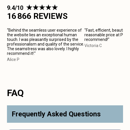
9.4/10
16 866 REVIEWS
“Behind the seamless user experience of
"Fast, efficient, beautiful
the website lies an exceptional human
reasonable price at Paris 
touch. I was pleasantly surprised by the
recommend!"
professionalism and quality of the service.
Victoria C
The seamstress was also lovely. I highly
recommend it!.”
Alice P
FAQ
Frequently Asked Questions