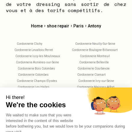
de votre dressing sans sortir de chez
vous et à des tarifs compétitifs.
›
›
›
Home
shoe repair
Paris
Antony
Cordonnerie Clichy
Cordonnerie Neuilly-Sur-Seine
Cordonnerie Levallois-Perret
Cordonnerie Boulogne-Billancourt
Cordonnerie Issy-les-Moulineaux
Cordonnerie Montreuil
Cordonnerie Asnières-sur-Seine
Cordonnerie Belleville
Cordonnerie Bois Colombes
Cordonnerie Courbevoie
Cordonnerie Colombes
Cordonnerie Clamart
Cordonnerie Champs-Elysées
Cordonnerie Ivry-sur-Seine
Cordonnerie Les Halles
Cordonnerie Maisons-Alfort
Cordonnerie Montparnasse
Cordonnerie Nanterre
Cordonnerie Plaisance
Cordonnerie Saint-Maur-des-Fossés
Cordonnerie Rueil-Malmaison
Cordonnerie Rochechouart
Cordonnerie Vitry-sur-Seine
Cordonnerie Villejuif
Cordonnerie Versailles