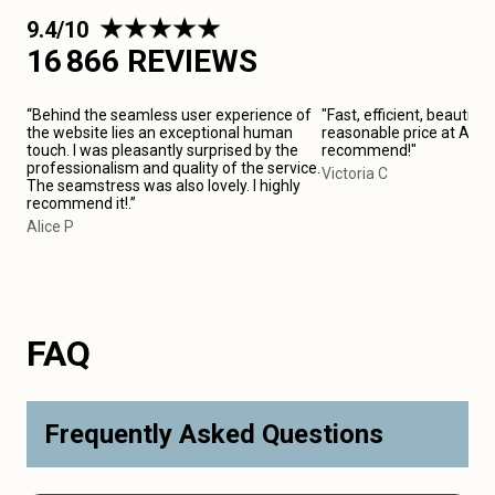
9.4/10
16 866 REVIEWS
“Behind the seamless user experience of
"Fast, efficient, beautiful
the website lies an exceptional human
reasonable price at Anton
touch. I was pleasantly surprised by the
recommend!"
professionalism and quality of the service.
Victoria C
The seamstress was also lovely. I highly
recommend it!.”
Alice P
FAQ
Frequently Asked Questions