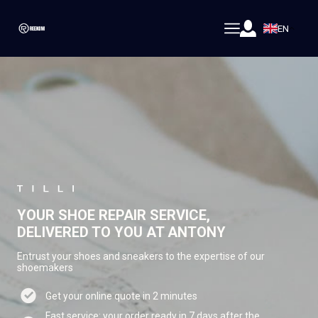
EN
YOUR SHOE REPAIR SERVICE,
DELIVERED TO YOU AT ANTONY
Entrust your shoes and sneakers to the expertise of our
shoemakers
Get your online quote in 2 minutes
Fast service: your order ready in 7 days after the