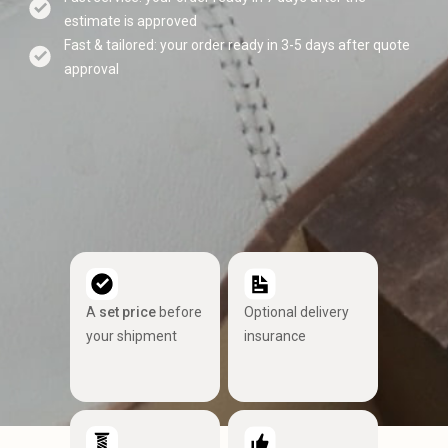
estimate is approved
Fast & tailored: your order ready in 3-5 days after quote
approval
A
set price
before
Optional delivery
your shipment
insurance