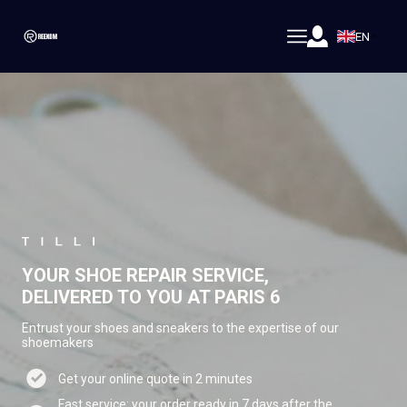
EN
YOUR SHOE REPAIR SERVICE,
DELIVERED TO YOU AT PARIS 6
Entrust your shoes and sneakers to the expertise of our
shoemakers
Get your online quote in 2 minutes
Fast service: your order ready in 7 days after the