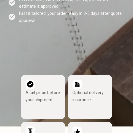
estimate is approved
Fast & tailored: your order ready in 3-5 days after quote
approval
A
set price
before
Optional delivery
your shipment
insurance