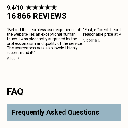
9.4/10
16 866 REVIEWS
“Behind the seamless user experience of
"Fast, efficient, beautiful
the website lies an exceptional human
reasonable price at Pari
touch. I was pleasantly surprised by the
Victoria C
professionalism and quality of the service.
The seamstress was also lovely. I highly
recommend it!.”
Alice P
FAQ
Frequently Asked Questions