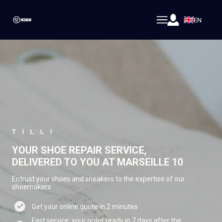
EN
YOUR SHOE REPAIR SERVICE,
DELIVERED TO YOU AT MARSEILLE 10
Entrust your shoes and sneakers to the expertise of our
shoemakers
Get your online quote in 2 minutes
Fast service: your order ready in 7 days after the