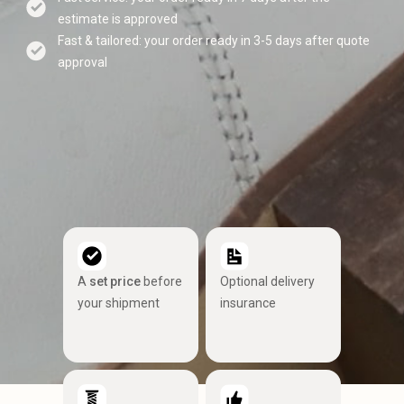
estimate is approved
Fast & tailored: your order ready in 3-5 days after quote
approval
A
set price
before
Optional delivery
your shipment
insurance