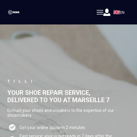
EN
YOUR SHOE REPAIR SERVICE,
DELIVERED TO YOU AT MARSEILLE 7
Entrust your shoes and sneakers to the expertise of our
shoemakers
Get your online quote in 2 minutes
Fast service: your order ready in 7 days after the