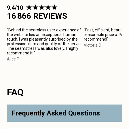
9.4/10
16 866 REVIEWS
“Behind the seamless user experience of
"Fast, efficient, beautiful
the website lies an exceptional human
reasonable price at Marsei
touch. I was pleasantly surprised by the
recommend!"
professionalism and quality of the service.
Victoria C
The seamstress was also lovely. I highly
recommend it!.”
Alice P
FAQ
Frequently Asked Questions