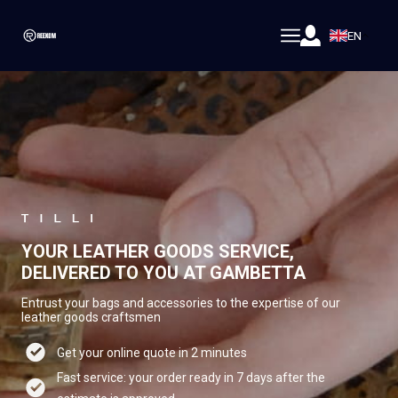
EN
YOUR LEATHER GOODS SERVICE,
DELIVERED TO YOU AT GAMBETTA
Entrust your bags and accessories to the expertise of our
leather goods craftsmen
Get your online quote in 2 minutes
Fast service: your order ready in 7 days after the