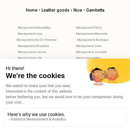
›
›
›
Home
Leather goods
Nice
Gambetta
Maroquinerie Baumettes
Maroquinerie Paris
Maroquinerie Lyon
Maroquinerie Marseille
Maroquinerie Aix-En-Provence
Maroquinerie Bordeaux
Maroquinerie Bruxelles
Maroquinerie Caen
Maroquinerie Cannes
Maroquinerie Grenoble
Maroquinerie Lille
Maroquinerie Metz
Maroquinerie Montpellier
Maroquinerie Nantes
Maroquinerie Nice
Maroquinerie Nimes
Maroquinerie Rennes
Maroquinerie Rouen
Maroquinerie Strasbourg
Maroquinerie Toulouse
Maroquinerie Tours
X
Hello, do you have any questions?
© 2026 Reekom. All Rights Reserved.
Legal notices
Privacy Policy