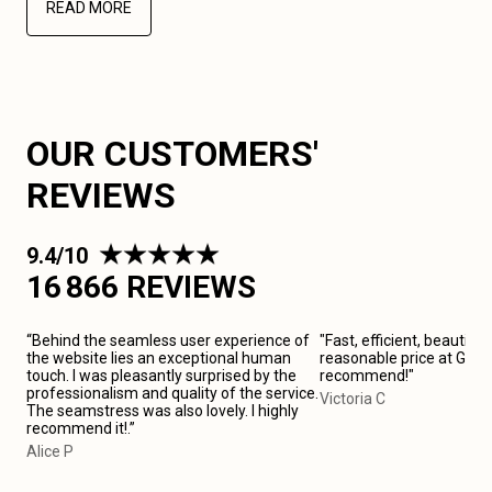
READ MORE
OUR CUSTOMERS'
REVIEWS
9.4/10
16 866 REVIEWS
“Behind the seamless user experience of
"Fast, efficient, beautiful
the website lies an exceptional human
reasonable price at Gamb
touch. I was pleasantly surprised by the
recommend!"
professionalism and quality of the service.
Victoria C
The seamstress was also lovely. I highly
recommend it!.”
Alice P