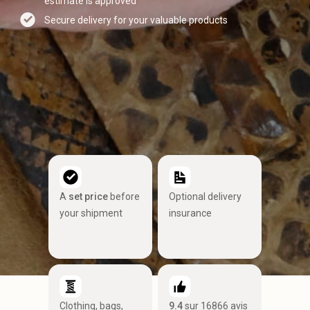
estimate is approved
Secure delivery for your valuable products
A
set price
before
Optional delivery
your shipment
insurance
Clothing, bags,
9.4
sur 16866 avis