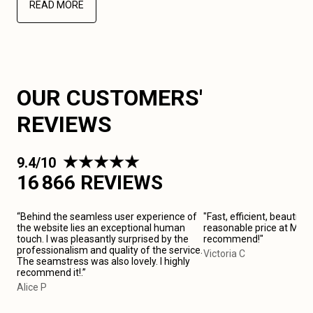
READ MORE
OUR CUSTOMERS'
REVIEWS
9.4/10
16 866 REVIEWS
“Behind the seamless user experience of
"Fast, efficient, beautiful
the website lies an exceptional human
reasonable price at Marsei
touch. I was pleasantly surprised by the
recommend!"
professionalism and quality of the service.
Victoria C
The seamstress was also lovely. I highly
recommend it!.”
Alice P