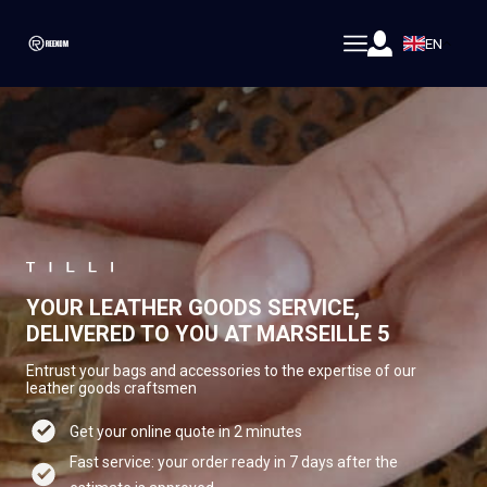
EN
YOUR LEATHER GOODS SERVICE,
DELIVERED TO YOU AT MARSEILLE 5
Entrust your bags and accessories to the expertise of our
leather goods craftsmen
Get your online quote in 2 minutes
Fast service: your order ready in 7 days after the