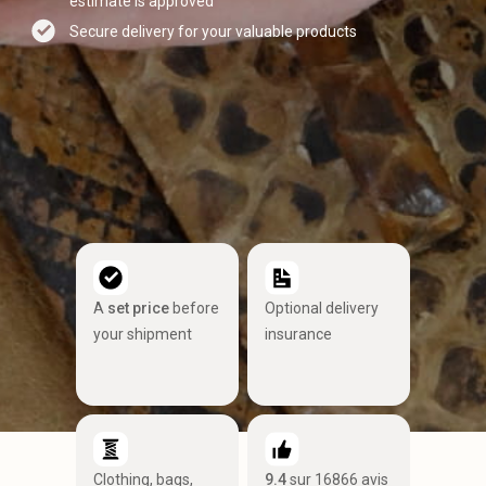
estimate is approved
Secure delivery for your valuable products
A
set price
before
Optional delivery
your shipment
insurance
Clothing, bags,
9.4
sur 16866 avis