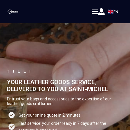
EN
YOUR LEATHER GOODS SERVICE,
DELIVERED TO YOU AT SAINT-MICHEL
Entrust your bags and accessories to the expertise of our
leather goods craftsmen
Get your online quote in 2 minutes
Fast service: your order ready in 7 days after the