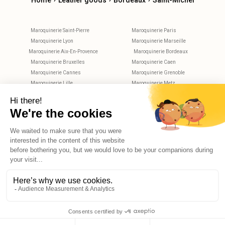
Home
Leather goods
Bordeaux
Saint-Michel
Maroquinerie Saint-Pierre
Maroquinerie Paris
Maroquinerie Lyon
Maroquinerie Marseille
Maroquinerie Aix-En-Provence
Maroquinerie Bordeaux
Maroquinerie Bruxelles
Maroquinerie Caen
Maroquinerie Cannes
Maroquinerie Grenoble
Maroquinerie Lille
Maroquinerie Metz
Maroquinerie Montpellier
Maroquinerie Nantes
Maroquinerie Nice
Maroquinerie Nimes
Maroquinerie Rennes
Maroquinerie Rouen
Maroquinerie Strasbourg
Maroquinerie Toulouse
Maroquinerie Tours
X
Hello, do you have any questions?
© 2026 Reekom. All Rights Reserved.
Legal notices
Privacy Policy