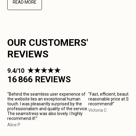
READ MORE
OUR CUSTOMERS'
REVIEWS
9.4/10
16 866 REVIEWS
“Behind the seamless user experience of
"Fast, efficient, beautiful
the website lies an exceptional human
reasonable price at Saint
touch. I was pleasantly surprised by the
recommend!"
professionalism and quality of the service.
Victoria C
The seamstress was also lovely. I highly
recommend it!.”
Alice P