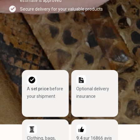
estimate is approved
Secure delivery for your valuable products
A
set price
before
Optional delivery
your shipment
insurance
Clothing, bags,
9.4
sur 16866 avis