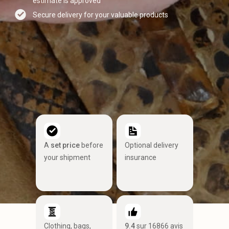
estimate is approved
Secure delivery for your valuable products
A
set price
before
Optional delivery
your shipment
insurance
Clothing, bags,
9.4
sur 16866 avis