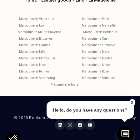
Home
Leather goods
Lille
La Madeleine
Maroquinerie Vieux-Lille
Maroquinerie Paris
Maroquinerie Lyon
Maroquinerie Marseille
Maroquinerie Aix-En-Provence
Maroquinerie Bordeaux
Maroquinerie Bruxelles
Maroquinerie Caen
Maroquinerie Cannes
Maroquinerie Grenoble
Maroquinerie Lille
Maroquinerie Metz
Maroquinerie Montpellier
Maroquinerie Nantes
Maroquinerie Nice
Maroquinerie Nimes
Maroquinerie Rennes
Maroquinerie Rouen
Maroquinerie Strasbourg
Maroquinerie Toulouse
Maroquinerie Tours
X
Hello, do you have any questions?
© 2026 Reekom. All Rights Reserved.
Legal notices
Privacy Policy