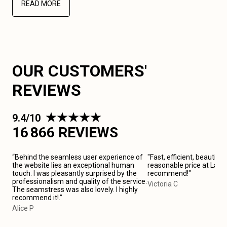
READ MORE
OUR CUSTOMERS'
REVIEWS
9.4/10
16 866 REVIEWS
“Behind the seamless user experience of
"Fast, efficient, beautiful
the website lies an exceptional human
reasonable price at La Ma
touch. I was pleasantly surprised by the
recommend!"
professionalism and quality of the service.
Victoria C
The seamstress was also lovely. I highly
recommend it!.”
Alice P