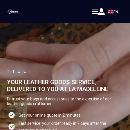
EN
YOUR LEATHER GOODS SERVICE,
DELIVERED TO YOU AT LA MADELEINE
Entrust your bags and accessories to the expertise of our
leather goods craftsmen
Get your online quote in 2 minutes
Fast service: your order ready in 7 days after the