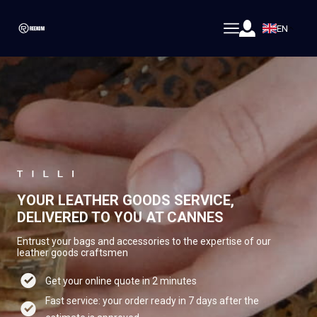
EN
YOUR LEATHER GOODS SERVICE,
DELIVERED TO YOU AT CANNES
Entrust your bags and accessories to the expertise of our
leather goods craftsmen
Get your online quote in 2 minutes
Fast service: your order ready in 7 days after the