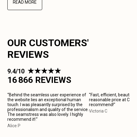
READ MORE
OUR CUSTOMERS'
REVIEWS
9.4/10
16 866 REVIEWS
“Behind the seamless user experience of
"Fast, efficient, beautiful
the website lies an exceptional human
reasonable price at Canne
touch. I was pleasantly surprised by the
recommend!"
professionalism and quality of the service.
Victoria C
The seamstress was also lovely. I highly
recommend it!.”
Alice P