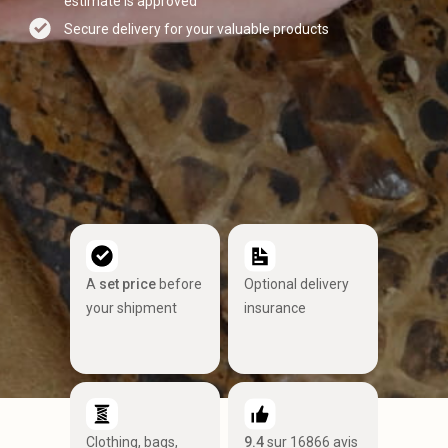
estimate is approved
Secure delivery for your valuable products
A
set price
before
Optional delivery
your shipment
insurance
Clothing, bags,
9.4
sur 16866 avis