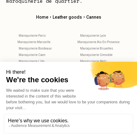
maroquinerie de quartier.
›
›
Home
Leather goods
Cannes
Maroquinerie Paris
Maroquinerie Lyon
Maroquinerie Marseille
Maroquinerie Aix-En-Provence
Maroquinerie Bordeaux
Maroquinerie Bruxelles
Maroquinerie Caen
Maroquinerie Grenoble
Maroquinerie Lille
Maroquinerie Metz
Maroquinerie Montpellier
Maroquinerie Nantes
Maroquinerie Nice
Maroquinerie Nimes
Maroquinerie Rennes
Maroquinerie Rouen
Maroquinerie Strasbourg
Maroquinerie Toulouse
Maroquinerie Tours
X
Hello, do you have any questions?
© 2026 Reekom. All Rights Reserved.
Legal notices
Privacy Policy