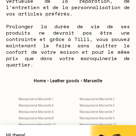
vertueuse de la réparation, de
l’entretien et de la personnalisation de
vos articles préférés.
Prolonger la durée de vie de ses
produits ne devrait pas être une
contrainte et grâce à Tilli, vous pouvez
maintenant le faire sans quitter le
confort de votre maison et pour le même
prix que dans votre maroquinerie de
quartier.
›
›
Home
Leather goods
Marseille
Maroquinerie Marseille 1
Maroquinerie Marseille 2
Maroquinerie Marseille 4
Maroquinerie Marseille 5
Maroquinerie Marseille 6
Maroquinerie Marseille 7
Maroquinerie Marseille 8
Maroquinerie Marseille 9
Maroquinerie Marseille 10
Maroquinerie Marseille 11
Maroquinerie Marseille 12
Maroquinerie Aix-En-Provence