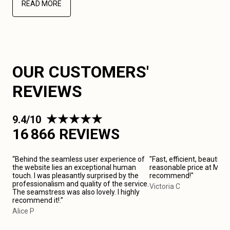
READ MORE
OUR CUSTOMERS'
REVIEWS
9.4/10
16 866 REVIEWS
“Behind the seamless user experience of
"Fast, efficient, beautiful
the website lies an exceptional human
reasonable price at Marsei
touch. I was pleasantly surprised by the
recommend!"
professionalism and quality of the service.
Victoria C
The seamstress was also lovely. I highly
recommend it!.”
Alice P