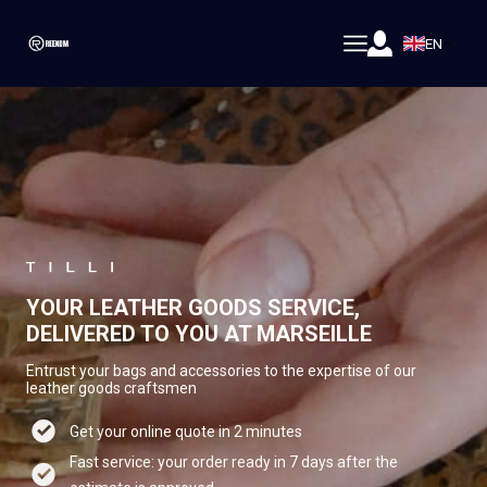
EN
YOUR LEATHER GOODS SERVICE,
DELIVERED TO YOU AT MARSEILLE
Entrust your bags and accessories to the expertise of our
leather goods craftsmen
Get your online quote in 2 minutes
Fast service: your order ready in 7 days after the