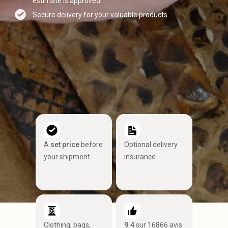
estimate is approved
Secure delivery for your valuable products
A
set price
before
Optional delivery
your shipment
insurance
Clothing, bags,
9.4
sur 16866 avis