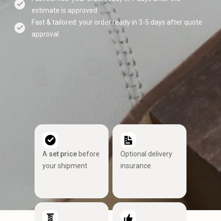
estimate is approved
Fast & tailored: your order ready in 3-5 days after quote
approval
A
set price
before
Optional delivery
your shipment
insurance