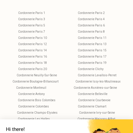
Cordonnerie Paris 1
Cordonnerie Paris 2
Cordonnerie Paris 3
Cordonnerie Paris 4
Cordonnerie Paris 5
Cordonnerie Paris 6
Cordonnerie Paris 7
Cordonnerie Paris 8
Cordonnerie Paris 10
Cordonnerie Paris 11
Cordonnerie Paris 12
Cordonnerie Paris 13
Cordonnerie Paris 14
Cordonnerie Paris 15
Cordonnerie Paris 16
Cordonnerie Paris 17
Cordonnerie Paris 18
Cordonnerie Paris 19
Cordonnerie Paris 20
Cordonnerie Clichy
Cordonnerie Neuilly-Sur-Seine
Cordonnerie Levallois-Perret
Cordonnerie Boulogne-Billancourt
Cordonnerie Issy-les-Moulineaux
Cordonnerie Montreuil
Cordonnerie Asnières-sur-Seine
Cordonnerie Antony
Cordonnerie Belleville
Cordonnerie Bois Colombes
Cordonnerie Courbevoie
Cordonnerie Colombes
Cordonnerie Clamart
Cordonnerie Champs-Elysées
Cordonnerie Ivry-sur-Seine
Cordonnerie Les Halles
Cordonnerie Maisons-Alfort
Cordonnerie Montparnasse
Cordonnerie Nanterre
Cordonnerie Plaisance
Cordonnerie Saint-Maur-des-Fossés