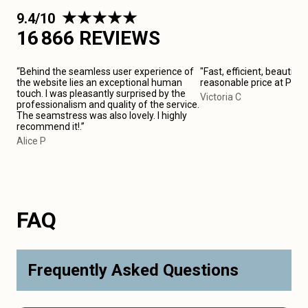
9.4/10
16 866 REVIEWS
“Behind the seamless user experience of
"Fast, efficient, beautiful
the website lies an exceptional human
reasonable price at Pari
touch. I was pleasantly surprised by the
Victoria C
professionalism and quality of the service.
The seamstress was also lovely. I highly
recommend it!.”
Alice P
FAQ
Frequently Asked Questions