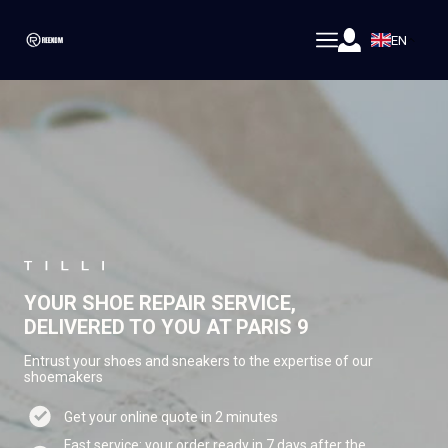
EN
YOUR SHOE REPAIR SERVICE,
DELIVERED TO YOU AT PARIS 9
Entrust your shoes and sneakers to the expertise of our
shoemakers
Get your online quote in 2 minutes
Fast service: your order ready in 7 days after the