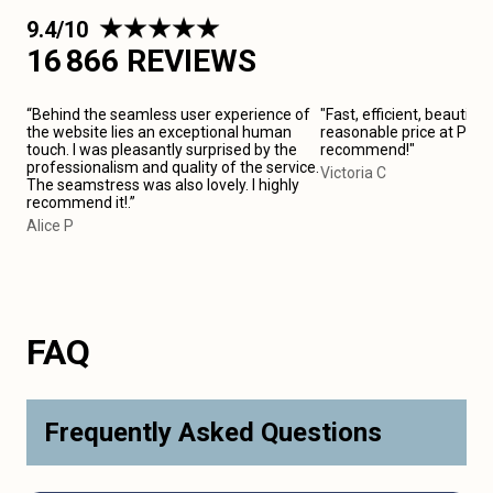
9.4/10
16 866 REVIEWS
“Behind the seamless user experience of
"Fast, efficient, beautiful
the website lies an exceptional human
reasonable price at Paris 
touch. I was pleasantly surprised by the
recommend!"
professionalism and quality of the service.
Victoria C
The seamstress was also lovely. I highly
recommend it!.”
Alice P
FAQ
Frequently Asked Questions