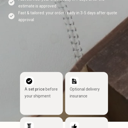
estimate is approved
Fast & tailored: your order ready in 3-5 days after quote
approval
A
set price
before
Optional delivery
your shipment
insurance