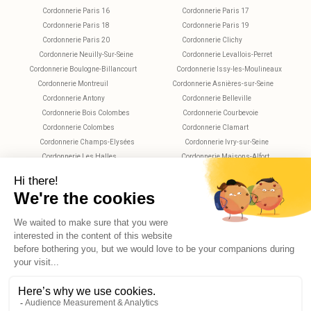
Cordonnerie Paris 16
Cordonnerie Paris 17
Cordonnerie Paris 18
Cordonnerie Paris 19
Cordonnerie Paris 20
Cordonnerie Clichy
Cordonnerie Neuilly-Sur-Seine
Cordonnerie Levallois-Perret
Cordonnerie Boulogne-Billancourt
Cordonnerie Issy-les-Moulineaux
Cordonnerie Montreuil
Cordonnerie Asnières-sur-Seine
Cordonnerie Antony
Cordonnerie Belleville
Cordonnerie Bois Colombes
Cordonnerie Courbevoie
Cordonnerie Colombes
Cordonnerie Clamart
Cordonnerie Champs-Elysées
Cordonnerie Ivry-sur-Seine
Cordonnerie Les Halles
Cordonnerie Maisons-Alfort
Cordonnerie Montparnasse
Cordonnerie Nanterre
Cordonnerie Plaisance
Cordonnerie Saint-Maur-des-Fossés
Cordonnerie Rueil-Malmaison
Cordonnerie Rochechouart
Cordonnerie Vitry-sur-Seine
Cordonnerie Villejuif
Cordonnerie Versailles
X
Hello, do you have any questions?
© 2026 Reekom. All Rights Reserved.
Legal notices
Privacy Policy