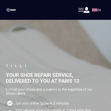
EN
YOUR SHOE REPAIR SERVICE,
DELIVERED TO YOU AT PARIS 13
Entrust your shoes and sneakers to the expertise of our
shoemakers
Get your online quote in 2 minutes
Fast service: your order ready in 7 days after the