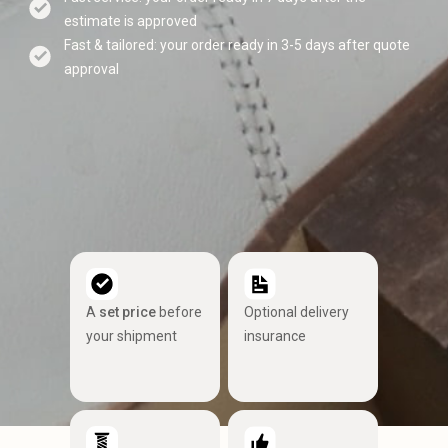
estimate is approved
Fast & tailored: your order ready in 3-5 days after quote
approval
A
set price
before
Optional delivery
your shipment
insurance