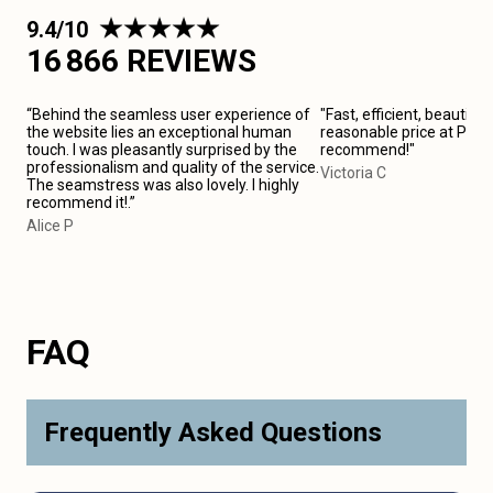
9.4/10
16 866 REVIEWS
“Behind the seamless user experience of
"Fast, efficient, beautiful
the website lies an exceptional human
reasonable price at Paris 
touch. I was pleasantly surprised by the
recommend!"
professionalism and quality of the service.
Victoria C
The seamstress was also lovely. I highly
recommend it!.”
Alice P
FAQ
Frequently Asked Questions