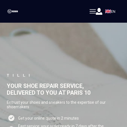
EN
YOUR SHOE REPAIR SERVICE,
DELIVERED TO YOU AT PARIS 10
Entrust your shoes and sneakers to the expertise of our
shoemakers
Get your online quote in 2 minutes
Fast service: your order ready in 7 days after the