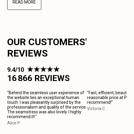
READ MORE
OUR CUSTOMERS'
REVIEWS
9.4/10
16 866 REVIEWS
“Behind the seamless user experience of
"Fast, efficient, beautiful
the website lies an exceptional human
reasonable price at Paris 
touch. I was pleasantly surprised by the
recommend!"
professionalism and quality of the service.
Victoria C
The seamstress was also lovely. I highly
recommend it!.”
Alice P