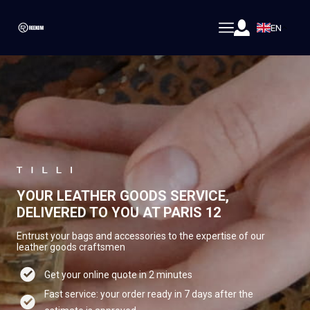
EN
YOUR LEATHER GOODS SERVICE,
DELIVERED TO YOU AT PARIS 12
Entrust your bags and accessories to the expertise of our
leather goods craftsmen
Get your online quote in 2 minutes
Fast service: your order ready in 7 days after the