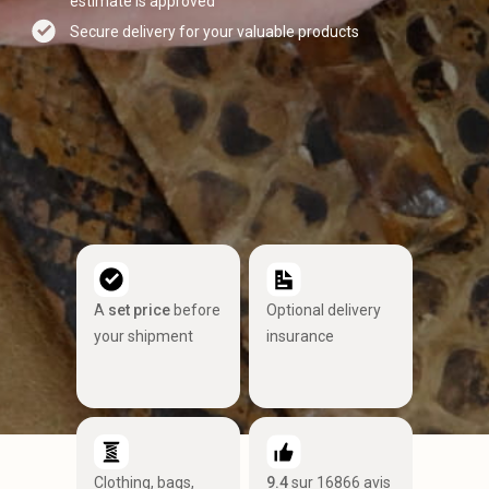
estimate is approved
Secure delivery for your valuable products
A
set price
before
Optional delivery
your shipment
insurance
Clothing, bags,
9.4
sur 16866 avis