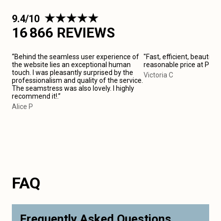
9.4/10
16 866 REVIEWS
“Behind the seamless user experience of
"Fast, efficient, beautiful
the website lies an exceptional human
reasonable price at Pari
touch. I was pleasantly surprised by the
Victoria C
professionalism and quality of the service.
The seamstress was also lovely. I highly
recommend it!.”
Alice P
FAQ
Frequently Asked Questions