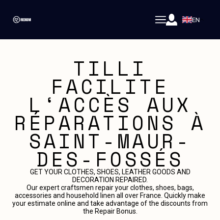
EN
TILLI
FACILITE
L‘ACCÈS AUX
RÉPARATIONS À
SAINT-MAUR-
DES-FOSSÉS
GET YOUR CLOTHES, SHOES, LEATHER GOODS AND
DECORATION REPAIRED.
Our expert craftsmen repair your clothes, shoes, bags,
accessories and household linen all over France. Quickly make
your estimate online and take advantage of the discounts from
the Repair Bonus.