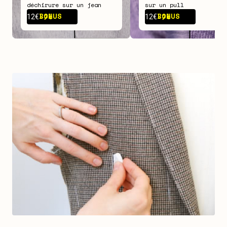
déchirure sur un jean
sur un pull
BONUS -
7€
BONUS -
7€
12€
12€