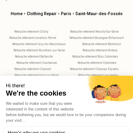
›
›
›
Home
Clothing Repair
Paris
Saint-Maur-des-Fossés
Retouche vêtement Clichy
Retouche vêtement Neuilly-Sur-Seine
Retouche vêtement Levallois-Perret
Retouche vêtement Boulogne-Billancourt
Retouche vêtement Issy-les-Moulineaux
Retouche vêtement Montreuil
Retouche vêtement Asnières-sur-Seine
Retouche vêtement Antony
Retouche vêtement Belleville
Retouche vêtement Bois Colombes
Retouche vêtement Courbevoie
Retouche vêtement Colombes
Retouche vêtement Clamart
Retouche vêtement Champs-Elysées
Retouche vêtement Ivry-sur-Seine
Retouche vêtement Les Halles
Retouche vêtement Maisons-Alfort
Retouche vêtement Montparnasse
Retouche vêtement Nanterre
Retouche vêtement Plaisance
Retouche vêtement Rueil-Malmaison
Retouche vêtement Rochechouart
Retouche vêtement Vitry-sur-Seine
Retouche vêtement Villejuif
Retouche vêtement Versailles
X
Hello, do you have any questions?