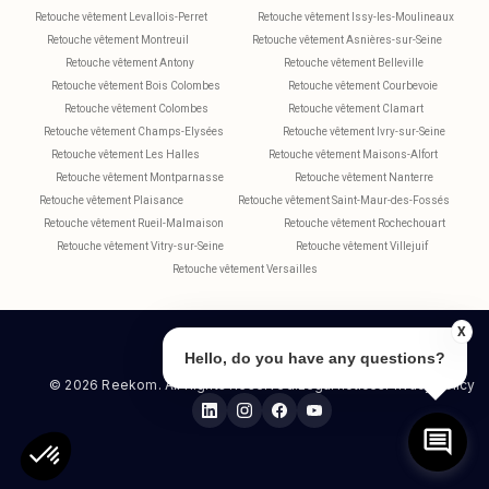
Retouche vêtement Levallois-Perret
Retouche vêtement Issy-les-Moulineaux
Retouche vêtement Montreuil
Retouche vêtement Asnières-sur-Seine
Retouche vêtement Antony
Retouche vêtement Belleville
Retouche vêtement Bois Colombes
Retouche vêtement Courbevoie
Retouche vêtement Colombes
Retouche vêtement Clamart
Retouche vêtement Champs-Elysées
Retouche vêtement Ivry-sur-Seine
Retouche vêtement Les Halles
Retouche vêtement Maisons-Alfort
Retouche vêtement Montparnasse
Retouche vêtement Nanterre
Retouche vêtement Plaisance
Retouche vêtement Saint-Maur-des-Fossés
Retouche vêtement Rueil-Malmaison
Retouche vêtement Rochechouart
Retouche vêtement Vitry-sur-Seine
Retouche vêtement Villejuif
Retouche vêtement Versailles
X
Hello, do you have any questions?
© 2026 Reekom. All Rights Reserved.
Legal notices
Privacy Policy