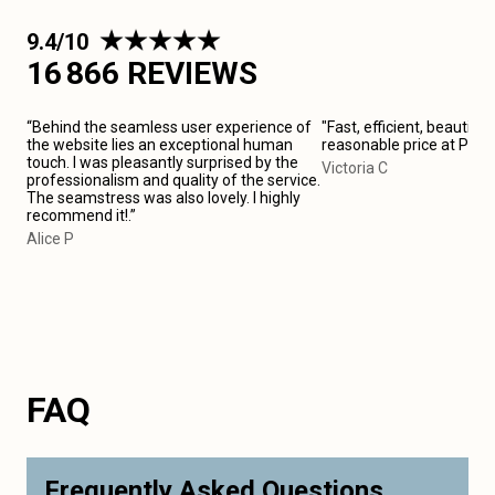
9.4/10
16 866 REVIEWS
“Behind the seamless user experience of
"Fast, efficient, beautiful
the website lies an exceptional human
reasonable price at Pari
touch. I was pleasantly surprised by the
Victoria C
professionalism and quality of the service.
The seamstress was also lovely. I highly
recommend it!.”
Alice P
FAQ
Frequently Asked Questions