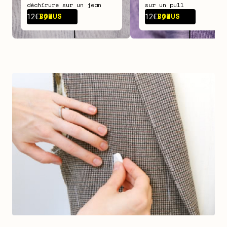
déchirure sur un jean
sur un pull
BONUS -
7€
BONUS -
7€
12€
12€