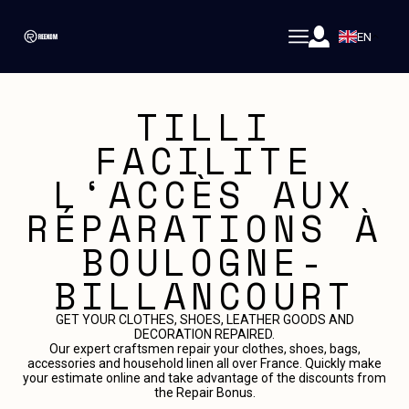
EN
TILLI
FACILITE
L‘ACCÈS AUX
RÉPARATIONS À
BOULOGNE-
BILLANCOURT
GET YOUR CLOTHES, SHOES, LEATHER GOODS AND
DECORATION REPAIRED.
Our expert craftsmen repair your clothes, shoes, bags,
accessories and household linen all over France. Quickly make
your estimate online and take advantage of the discounts from
the Repair Bonus.