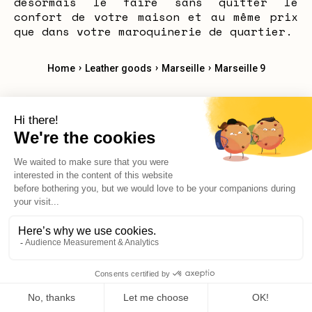
désormais le faire sans quitter le
confort de votre maison et au même prix
que dans votre maroquinerie de quartier.
›
›
›
Home
Leather goods
Marseille
Marseille 9
Maroquinerie Marseille 1
Maroquinerie Marseille 2
Maroquinerie Marseille 4
Maroquinerie Marseille 5
Maroquinerie Marseille 6
Maroquinerie Marseille 7
Maroquinerie Marseille 9
Maroquinerie Marseille 10
Maroquinerie Marseille 11
Maroquinerie Marseille 12
X
Hello, do you have any questions?
© 2026 Reekom. All Rights Reserved.
Legal notices
Privacy Policy