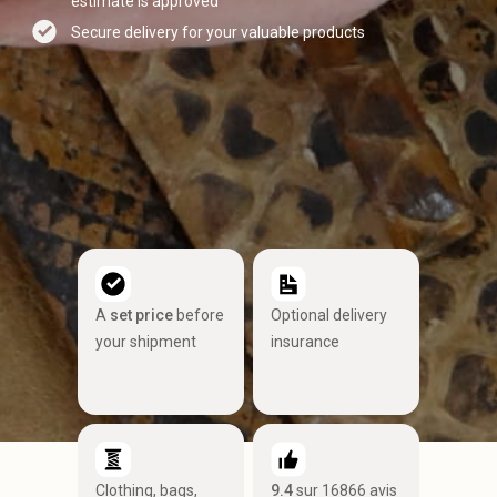
estimate is approved
Secure delivery for your valuable products
A
set price
before
Optional delivery
your shipment
insurance
Clothing, bags,
9.4
sur 16866 avis