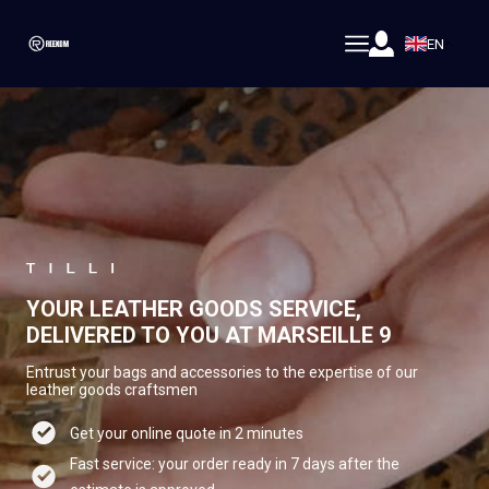
EN
YOUR LEATHER GOODS SERVICE,
DELIVERED TO YOU AT MARSEILLE 9
Entrust your bags and accessories to the expertise of our
leather goods craftsmen
Get your online quote in 2 minutes
Fast service: your order ready in 7 days after the