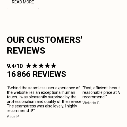
READ MORE
OUR CUSTOMERS'
REVIEWS
9.4/10
16 866 REVIEWS
“Behind the seamless user experience of
"Fast, efficient, beautiful
the website lies an exceptional human
reasonable price at Marsei
touch. I was pleasantly surprised by the
recommend!"
professionalism and quality of the service.
Victoria C
The seamstress was also lovely. I highly
recommend it!.”
Alice P