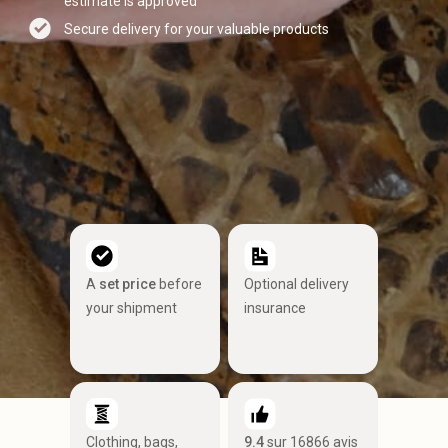
estimate is approved
Secure delivery for your valuable products
A
set price
before
Optional delivery
your shipment
insurance
Clothing, bags,
9.4
sur 16866 avis