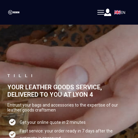
EN
YOUR LEATHER GOODS SERVICE,
DELIVERED TO YOU AT LYON 4
Entrust your bags and accessories to the expertise of our
leather goods craftsmen
Get your online quote in 2 minutes
Fast service: your order ready in 7 days after the