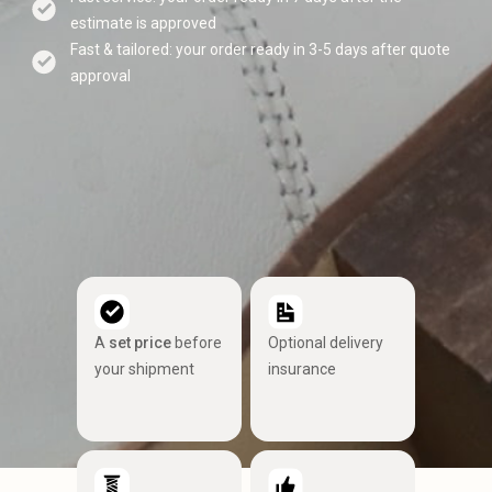
estimate is approved
Fast & tailored: your order ready in 3-5 days after quote
approval
A
set price
before
Optional delivery
your shipment
insurance