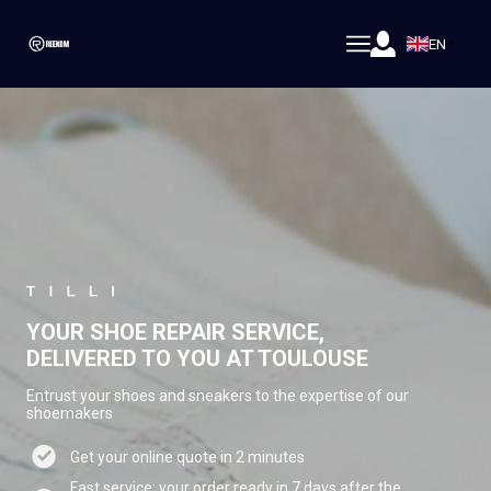
EN
YOUR SHOE REPAIR SERVICE,
DELIVERED TO YOU AT TOULOUSE
Entrust your shoes and sneakers to the expertise of our
shoemakers
Get your online quote in 2 minutes
Fast service: your order ready in 7 days after the