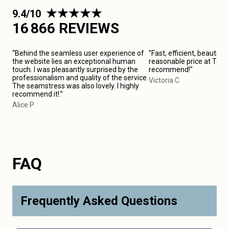
9.4/10
16 866 REVIEWS
“Behind the seamless user experience of
"Fast, efficient, beautiful
the website lies an exceptional human
reasonable price at Toulo
touch. I was pleasantly surprised by the
recommend!"
professionalism and quality of the service.
Victoria C
The seamstress was also lovely. I highly
recommend it!.”
Alice P
FAQ
Frequently Asked Questions