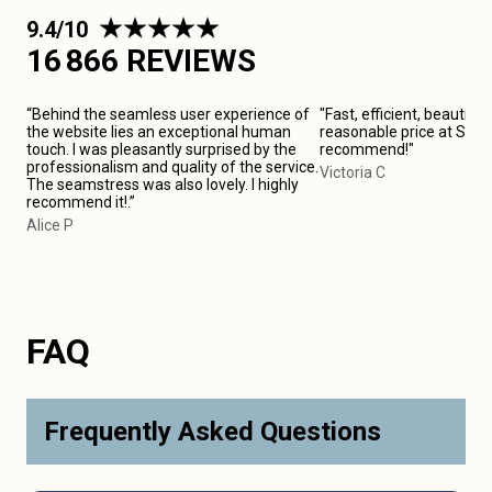
9.4/10
16 866 REVIEWS
“Behind the seamless user experience of
"Fast, efficient, beautiful
the website lies an exceptional human
reasonable price at Stras
touch. I was pleasantly surprised by the
recommend!"
professionalism and quality of the service.
Victoria C
The seamstress was also lovely. I highly
recommend it!.”
Alice P
FAQ
Frequently Asked Questions