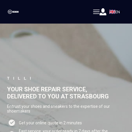
EN
YOUR SHOE REPAIR SERVICE,
DELIVERED TO YOU AT STRASBOURG
Entrust your shoes and sneakers to the expertise of our
shoemakers
Get your online quote in 2 minutes
Fast service: your order ready in 7 days after the