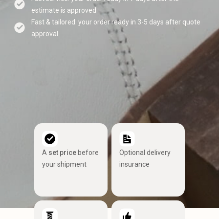
estimate is approved
Fast & tailored: your order ready in 3-5 days after quote
approval
A
set price
before
Optional delivery
your shipment
insurance