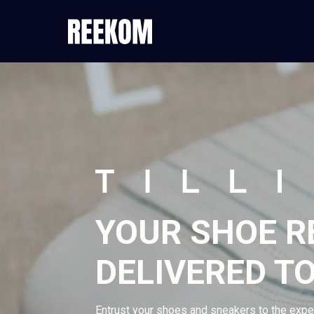
YOUR SHOE RE
DELIVERED TO
Entrust your shoes and sneakers to the exp