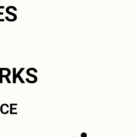
ES
ORKS
ICE