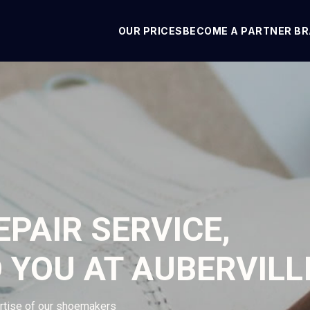
OUR PRICES
BECOME A PARTNER B
PAIR SERVICE,
 YOU AT AUBERVILL
ertise of our shoemakers