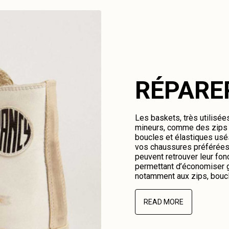
RÉPARE
Les baskets, très utilisé
mineurs, comme des zips c
boucles et élastiques us
vos chaussures préférées.
peuvent retrouver leur fonc
permettant d’économiser g
notamment aux zips, boucl
READ MORE