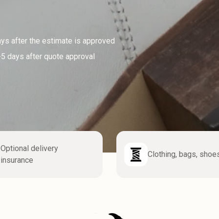
ays after the estimate is approved
3-5 days after quote approval
Optional delivery
Clothing, bags, shoe
insurance