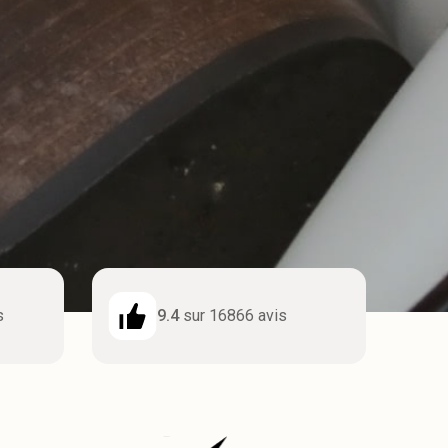
s
9.4
sur 16866 avis