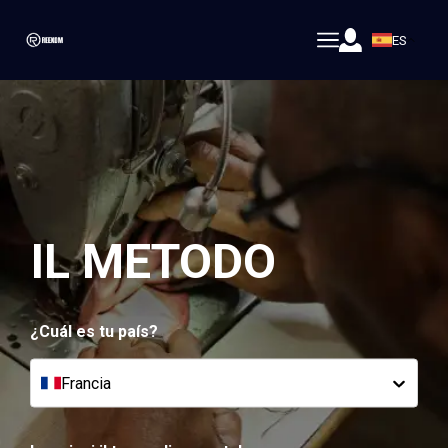
ES
IL METODO
¿Cuál es tu país?
Francia