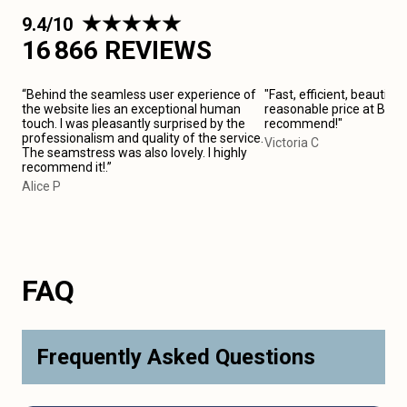
9.4/10
16 866 REVIEWS
“Behind the seamless user experience of
"Fast, efficient, beautiful
the website lies an exceptional human
reasonable price at Borde
touch. I was pleasantly surprised by the
recommend!"
professionalism and quality of the service.
Victoria C
The seamstress was also lovely. I highly
recommend it!.”
Alice P
FAQ
Frequently Asked Questions