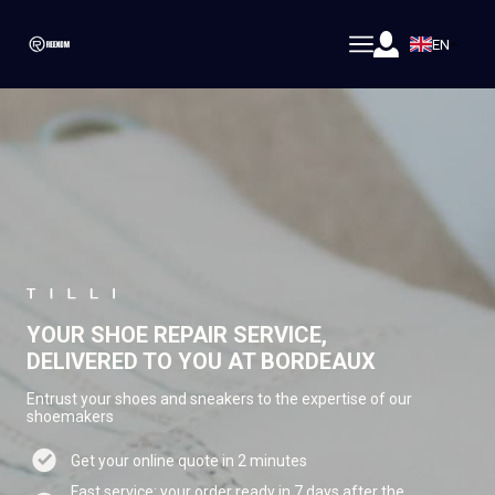
EN
YOUR SHOE REPAIR SERVICE,
DELIVERED TO YOU AT BORDEAUX
Entrust your shoes and sneakers to the expertise of our
shoemakers
Get your online quote in 2 minutes
Fast service: your order ready in 7 days after the