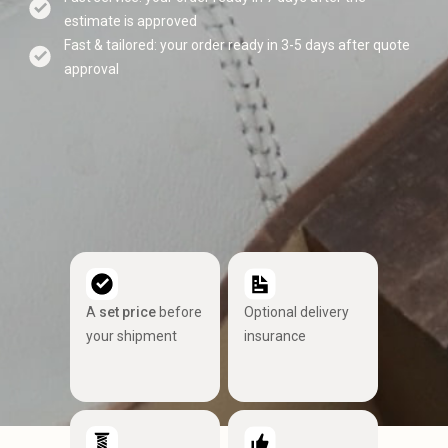
estimate is approved
Fast & tailored: your order ready in 3-5 days after quote
approval
A
set price
before
Optional delivery
your shipment
insurance