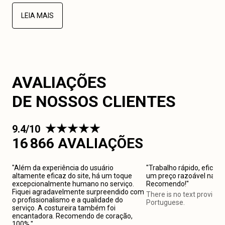
LEIA MAIS
AVALIAÇÕES
DE NOSSOS CLIENTES
9.4/10
16 866 AVALIAÇÕES
"Além da experiência do usuário
"Trabalho rápido, eficien
altamente eficaz do site, há um toque
um preço razoável na {{p
excepcionalmente humano no serviço.
Recomendo!"
Fiquei agradavelmente surpreendido com
There is no text provided 
o profissionalismo e a qualidade do
Portuguese.
serviço. A costureira também foi
encantadora. Recomendo de coração,
100%."