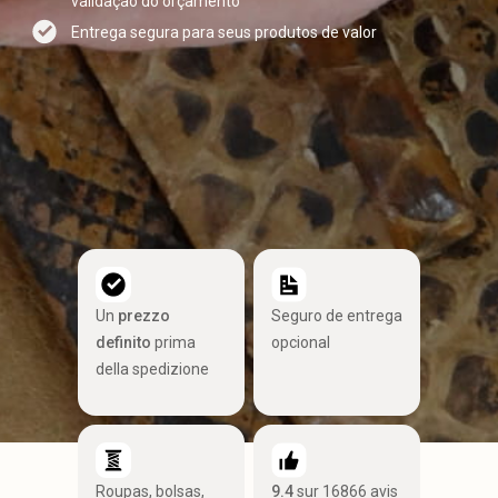
validação do orçamento
Entrega segura para seus produtos de valor
Un
prezzo
Seguro de entrega
definito
prima
opcional
della spedizione
Roupas, bolsas,
9.4
sur 16866 avis