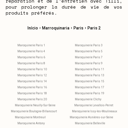
réparation et de l'entretien avec Tilli,
pour prolonger la durée de vie de vos
produits préférés.
›
›
›
Início
Marroquinaria
Paris
Paris 2
Maroquinerie Paris 1
Maroquinerie Paris 3
Maroquinerie Paris 4
Maroquinerie Paris 5
Maroquinerie Paris 6
Maroquinerie Paris 7
Maroquinerie Paris 8
Maroquinerie Paris 9
Maroquinerie Paris 10
Maroquinerie Paris 11
Maroquinerie Paris 12
Maroquinerie Paris 13
Maroquinerie Paris 14
Maroquinerie Paris 15
Maroquinerie Paris 16
Maroquinerie Paris 17
Maroquinerie Paris 18
Maroquinerie Paris 19
Maroquinerie Paris 20
Maroquinerie Clichy
Maroquinerie Neuilly-Sur-Seine
Maroquinerie Levallois-Perret
Maroquinerie Boulogne-Billancourt
Maroquinerie Issy-les-Moulineaux
Maroquinerie Montreuil
Maroquinerie Asnières-sur-Seine
Maroquinerie Antony
Maroquinerie Belleville