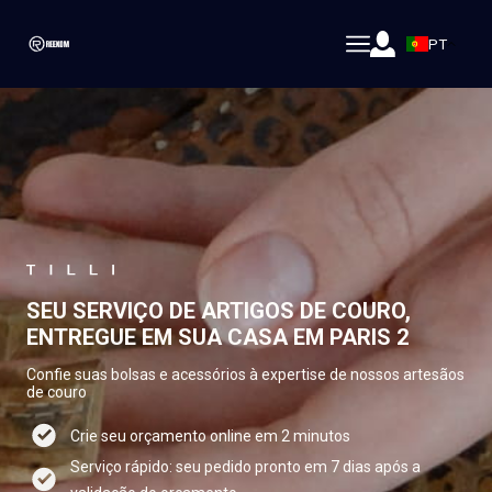
PT
SEU SERVIÇO DE ARTIGOS DE COURO,
ENTREGUE EM SUA CASA EM PARIS 2
Confie suas bolsas e acessórios à expertise de nossos artesãos
de couro
Crie seu orçamento online em 2 minutos
Serviço rápido: seu pedido pronto em 7 dias após a