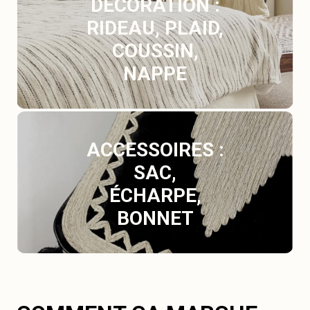
DÉCORATION :
RIDEAU, PLAID,
COUSSIN,
NAPPE
ACCESSOIRES :
SAC,
ÉCHARPE,
BONNET