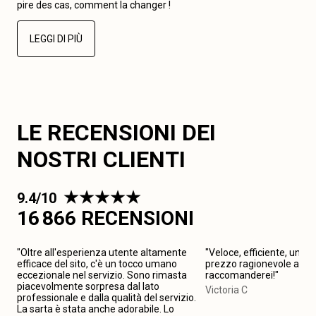
pire des cas, comment la changer !
LEGGI DI PIÙ
LE RECENSIONI DEI
NOSTRI CLIENTI
9.4/10
16 866 RECENSIONI
"Oltre all'esperienza utente altamente
"Veloce, efficiente, un be
efficace del sito, c'è un tocco umano
prezzo ragionevole a {{po
eccezionale nel servizio. Sono rimasta
raccomanderei!"
piacevolmente sorpresa dal lato
Victoria C
professionale e dalla qualità del servizio.
La sarta è stata anche adorabile. Lo