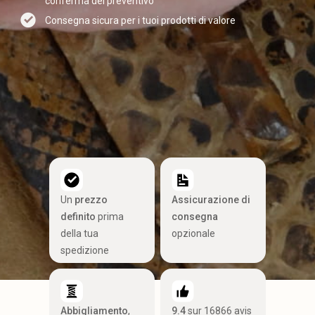
conferma del preventivo
Consegna sicura per i tuoi prodotti di valore
Un
prezzo
Assicurazione di
definito
prima
consegna
della tua
opzionale
spedizione
Abbigliamento
,
9.4
sur 16866 avis