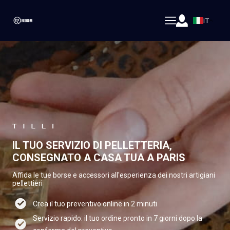
IT
IL TUO SERVIZIO DI PELLETTERIA,
CONSEGNATO A CASA TUA A PARIS
Affida le tue borse e accessori all'esperienza dei nostri artigiani
pellettieri
Crea il tuo preventivo online in 2 minuti
Servizio rapido: il tuo ordine pronto in 7 giorni dopo la