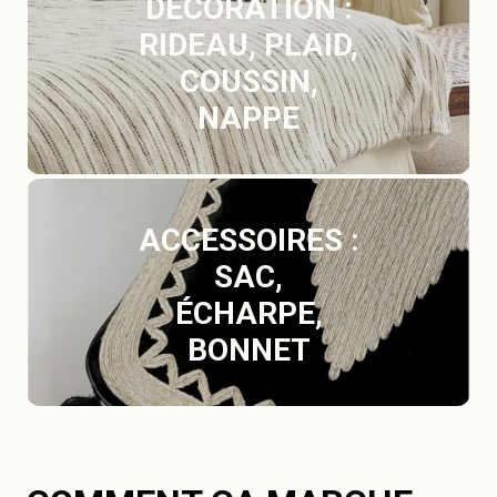
DÉCORATION :
RIDEAU, PLAID,
COUSSIN,
NAPPE
ACCESSOIRES :
SAC,
ÉCHARPE,
BONNET