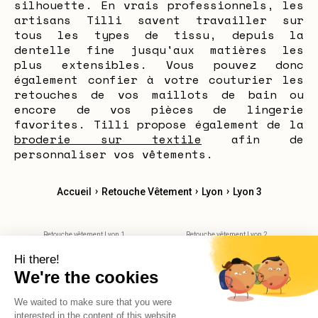
silhouette. En vrais professionnels, les
artisans Tilli savent travailler sur
tous les types de tissu, depuis la
dentelle fine jusqu'aux matières les
plus extensibles. Vous pouvez donc
également confier à votre couturier les
retouches de vos maillots de bain ou
encore de vos pièces de lingerie
favorites. Tilli propose également de la
broderie sur textile
afin de
personnaliser vos vêtements.
›
›
›
Accueil
Retouche Vêtement
Lyon
Lyon 3
Retouche vêtement Lyon 1
Retouche vêtement Lyon 2
Retouche vêtement Lyon 4
Retouche vêtement Lyon 5
Retouche vêtement Lyon 6
Retouche vêtement Lyon 7
Retouche vêtement Lyon 8
Retouche vêtement Lyon 9
Retouche vêtement Villeurbane
Retouche vêtement Bron
Retouche vêtement Saint-Priest