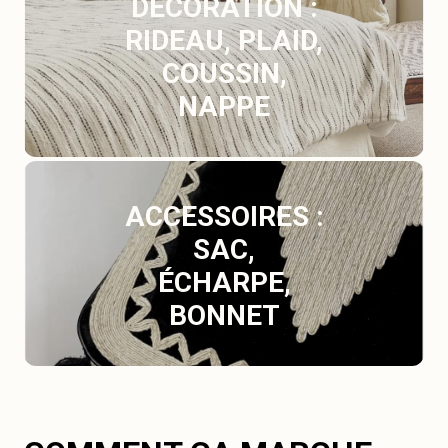
DÉCORATION :
RIDEAU, PLAID,
COUSSIN,
NAPPE
ACCESSOIRES :
SAC,
ÉCHARPE,
BONNET