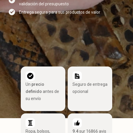
validación del presupuesto
Entrega segura para sus productos de valor
Un
precio
Seguro de entrega
definido
antes de
opcional
su envío
Ropa, bolsos,
9.4
sur 16866 avis