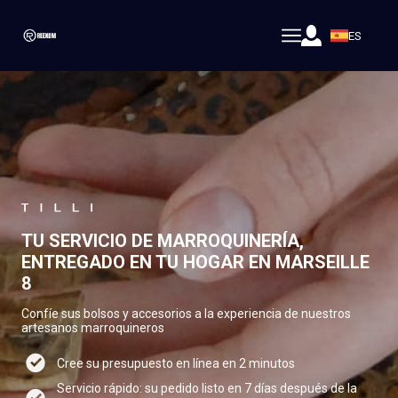
ES
TU SERVICIO DE MARROQUINERÍA,
ENTREGADO EN TU HOGAR EN MARSEILLE
8
Confíe sus bolsos y accesorios a la experiencia de nuestros
artesanos marroquineros
Cree su presupuesto en línea en 2 minutos
Servicio rápido: su pedido listo en 7 días después de la