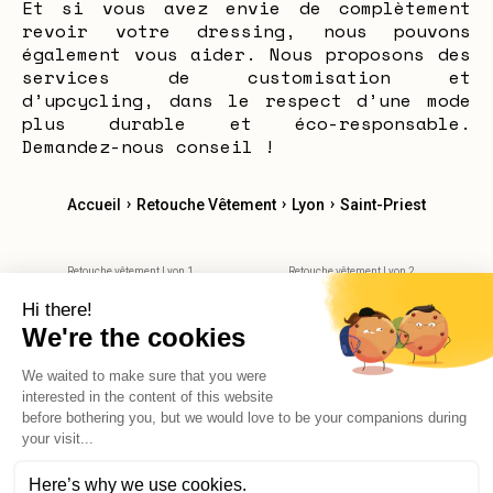
Et si vous avez envie de complètement
revoir votre dressing, nous pouvons
également vous aider. Nous proposons des
services de customisation et
d’upcycling, dans le respect d’une mode
plus durable et éco-responsable.
Demandez-nous conseil !
›
›
›
Accueil
Retouche Vêtement
Lyon
Saint-Priest
Retouche vêtement Lyon 1
Retouche vêtement Lyon 2
Retouche vêtement Lyon 3
Retouche vêtement Lyon 4
Retouche vêtement Lyon 5
Retouche vêtement Lyon 6
Retouche vêtement Lyon 7
Retouche vêtement Lyon 8
Retouche vêtement Lyon 9
Retouche vêtement Villeurbane
Retouche vêtement Bron
X
AGO_PROMPT