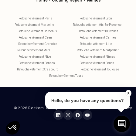
Home
Clothing Repair
Nantes
Retouche vêtement Paris
Retouche vêtement Lyon
Retouche vêtement Marseille
Retouche vêtement Aix-En-Provence
Retouche vêtement Bordeaux
Retouche vêtement Bruxelles
Retouche vêtement Caen
Retouche vêtement Cannes
Retouche vêtement Grenoble
Retouche vêtement Lille
Retouche vêtement Metz
Retouche vêtement Montpellier
Retouche vêtement Nice
Retouche vêtement Nimes
Retouche vêtement Rennes
Retouche vêtement Rouen
Retouche vêtement Strasbourg
Retouche vêtement Toulouse
Retouche vêtement Tours
X
Hello, do you have any questions?
© 2026 Reekom. All Rights Reserved.
Legal notices
Privacy Policy