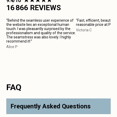
9.4/10
16 866 REVIEWS
“Behind the seamless user experience of
"Fast, efficient, beautiful
the website lies an exceptional human
reasonable price at Pari
touch. I was pleasantly surprised by the
Victoria C
professionalism and quality of the service.
The seamstress was also lovely. I highly
recommend it!.”
Alice P
FAQ
Frequently Asked Questions