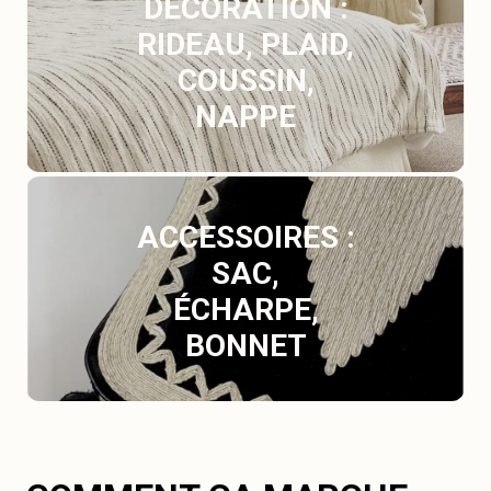
DÉCORATION :
RIDEAU, PLAID,
COUSSIN,
NAPPE
ACCESSOIRES :
SAC,
ÉCHARPE,
BONNET