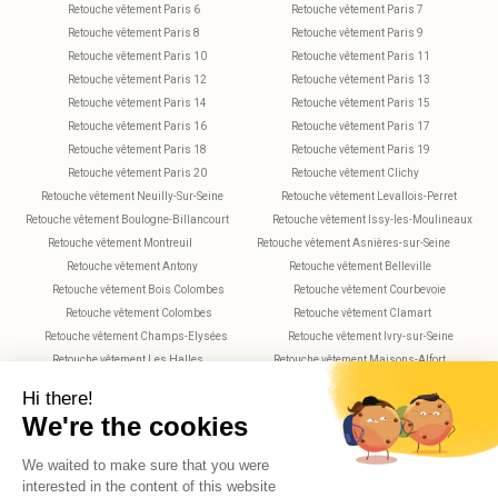
Retouche vêtement Paris 6
Retouche vêtement Paris 7
Retouche vêtement Paris 8
Retouche vêtement Paris 9
Retouche vêtement Paris 10
Retouche vêtement Paris 11
Retouche vêtement Paris 12
Retouche vêtement Paris 13
Retouche vêtement Paris 14
Retouche vêtement Paris 15
Retouche vêtement Paris 16
Retouche vêtement Paris 17
Retouche vêtement Paris 18
Retouche vêtement Paris 19
Retouche vêtement Paris 20
Retouche vêtement Clichy
Retouche vêtement Neuilly-Sur-Seine
Retouche vêtement Levallois-Perret
Retouche vêtement Boulogne-Billancourt
Retouche vêtement Issy-les-Moulineaux
Retouche vêtement Montreuil
Retouche vêtement Asnières-sur-Seine
Retouche vêtement Antony
Retouche vêtement Belleville
Retouche vêtement Bois Colombes
Retouche vêtement Courbevoie
Retouche vêtement Colombes
Retouche vêtement Clamart
Retouche vêtement Champs-Elysées
Retouche vêtement Ivry-sur-Seine
Retouche vêtement Les Halles
Retouche vêtement Maisons-Alfort
Retouche vêtement Montparnasse
Retouche vêtement Nanterre
Retouche vêtement Plaisance
Retouche vêtement Saint-Maur-des-Fossés
Retouche vêtement Rueil-Malmaison
Retouche vêtement Rochechouart
Retouche vêtement Vitry-sur-Seine
Retouche vêtement Villejuif
Retouche vêtement Versailles