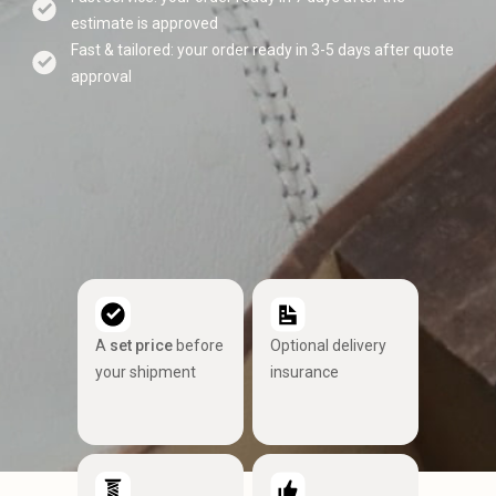
estimate is approved
Fast & tailored: your order ready in 3-5 days after quote
approval
A
set price
before
Optional delivery
your shipment
insurance