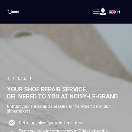
EN
YOUR SHOE REPAIR SERVICE,
DELIVERED TO YOU AT NOISY-LE-GRAND
Entrust your shoes and sneakers to the expertise of our
shoemakers
Get your online quote in 2 minutes
Fast service: your order ready in 7 days after the