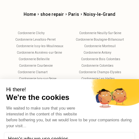
›
›
›
Home
shoe repair
Paris
Noisy-le-Grand
Cordonnerie Clichy
Cordonnerie Neuilly-Sur-Seine
Cordonnerie Levallois-Perret
Cordonnerie Boulogne-Billancourt
Cordonnerie Issy-les-Moulineaux
Cordonnerie Montreuil
Cordonnerie Asnières-sur-Seine
Cordonnerie Antony
Cordonnerie Belleville
Cordonnerie Bois Colombes
Cordonnerie Courbevoie
Cordonnerie Colombes
Cordonnerie Clamart
Cordonnerie Champs-Elysées
Cordonnerie Ivry-sur-Seine
Cordonnerie Les Halles
Cordonnerie Maisons-Alfort
Cordonnerie Montparnasse
Cordonnerie Nanterre
Cordonnerie Plaisance
Cordonnerie Saint-Maur-des-Fossés
Cordonnerie Rueil-Malmaison
Cordonnerie Rochechouart
Cordonnerie Vitry-sur-Seine
Cordonnerie Villejuif
Cordonnerie Versailles
X
Hello, do you have any questions?