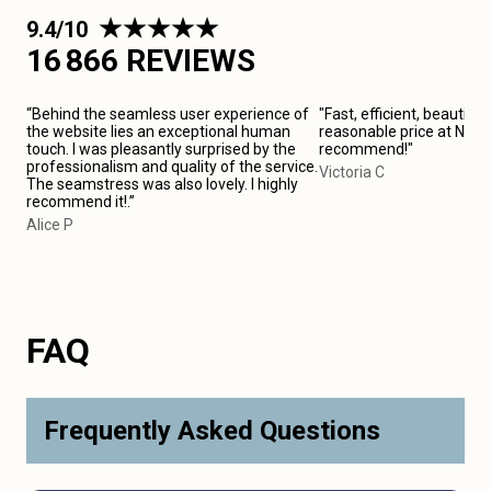
9.4/10
16 866 REVIEWS
“Behind the seamless user experience of
"Fast, efficient, beautiful
the website lies an exceptional human
reasonable price at Noisy
touch. I was pleasantly surprised by the
recommend!"
professionalism and quality of the service.
Victoria C
The seamstress was also lovely. I highly
recommend it!.”
Alice P
FAQ
Frequently Asked Questions