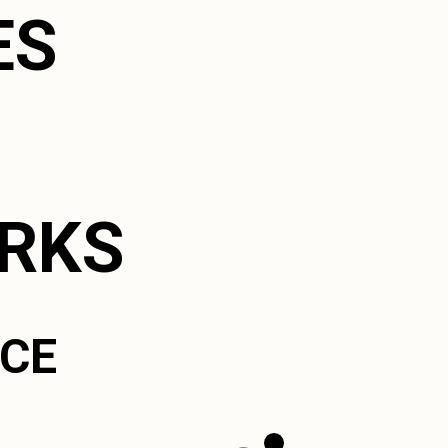
ES
ORKS
ICE