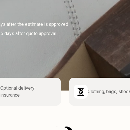
ays after the estimate is approved
3-5 days after quote approval
Optional delivery
Clothing, bags, shoe
insurance