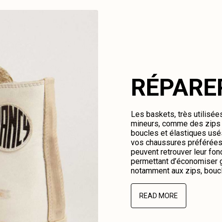
RÉPARE
Les baskets, très utilisé
mineurs, comme des zips c
boucles et élastiques us
vos chaussures préférées.
peuvent retrouver leur fonc
permettant d’économiser g
notamment aux zips, boucl
READ MORE