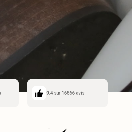
s
9.4
sur 16866 avis