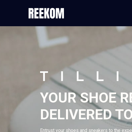
YOUR SHOE RE
DELIVERED T
Entrust your shoes and sneakers to the exp