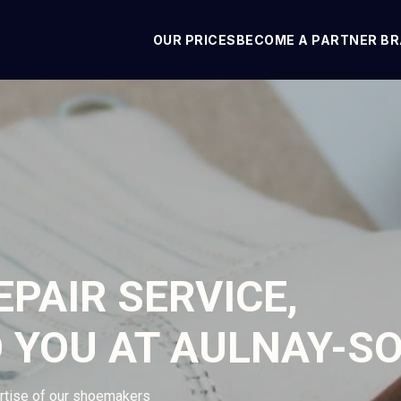
OUR PRICES
BECOME A PARTNER B
PAIR SERVICE,
O YOU AT AULNAY-S
ertise of our shoemakers