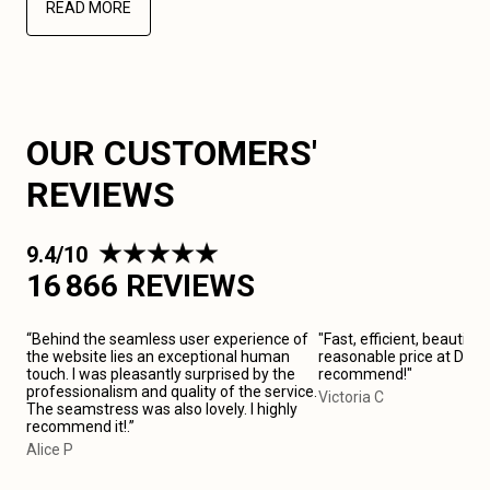
READ MORE
OUR CUSTOMERS'
REVIEWS
9.4/10
16 866 REVIEWS
“Behind the seamless user experience of
"Fast, efficient, beautiful
the website lies an exceptional human
reasonable price at Düsse
touch. I was pleasantly surprised by the
recommend!"
professionalism and quality of the service.
Victoria C
The seamstress was also lovely. I highly
recommend it!.”
Alice P