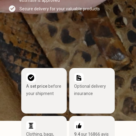
estimate is approved
Secure delivery for your valuable products
A
set price
before
Optional delivery
your shipment
insurance
Clothing, bags,
9.4
sur 16866 avis