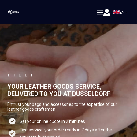
EN
YOUR LEATHER GOODS SERVICE,
DELIVERED TO YOU AT DÜSSELDORF
Entrust your bags and accessories to the expertise of our
leather goods craftsmen
Get your online quote in 2 minutes
Fast service: your order ready in 7 days after the