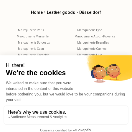
›
›
Home
Leather goods
Düsseldorf
Maroquinerie Paris
Maroquinerie Lyon
Maroquinerie Marseille
Maroquinerie Aix-En-Provence
Maroquinerie Bordeaux
Maroquinerie Bruxelles
Maroquinerie Caen
Maroquinerie Cannes
Maroquinerie Grenoble
Maroquinerie Lille
Maroquinerie Metz
Maroquinerie Montpellier
Maroquinerie Nantes
Maroquinerie Nice
Maroquinerie Nimes
Maroquinerie Rennes
Maroquinerie Rouen
Maroquinerie Strasbourg
Maroquinerie Toulouse
Maroquinerie Tours
X
Hello, do you have any questions?
© 2026 Reekom. All Rights Reserved.
Legal notices
Privacy Policy